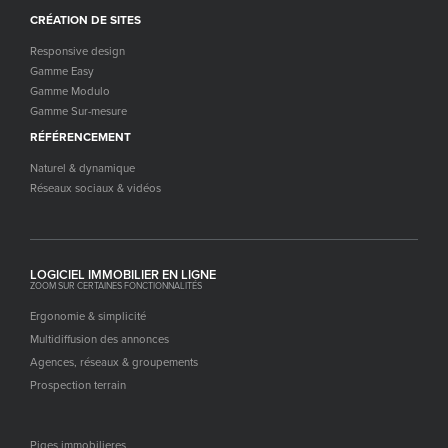
CRÉATION DE SITES
Responsive design
Gamme Easy
Gamme Modulo
Gamme Sur-mesure
RÉFÉRENCEMENT
Naturel & dynamique
Réseaux sociaux & vidéos
LOGICIEL IMMOBILIER EN LIGNE
ZOOM SUR CERTAINES FONCTIONNALITÉS
Ergonomie & simplicité
Multidiffusion des annonces
Agences, réseaux & groupements
Prospection terrain
Piges immobilieres