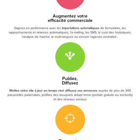
Augmentez votre
efficacité commerciale
Gagnez en performance avec les
importations automatiques
de formulaires, les
rapprochements et relances automatiques, l'e-mailing, les SMS, le suivi des historiques,
l'analyse de marché, le multi-langues ou encore l'agenda centralisé...
Publiez,
Diffusez
Mettez votre site à jour en temps réel
,
diffusez vos annonces
auprès de plus de 300
passerelles partenaires, profitez des bouquets Adapt Immo (portails gratuits ou exclusifs)
et des réseaux sociaux.