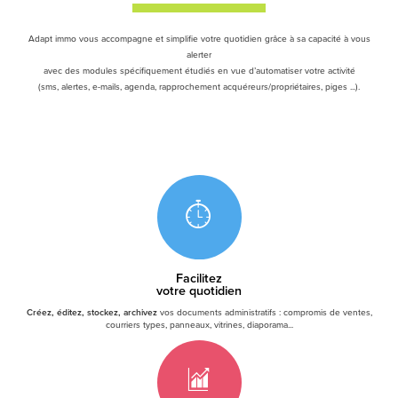
Adapt immo vous accompagne et simplifie votre quotidien grâce à sa capacité à vous
alerter
avec des modules spécifiquement étudiés en vue d’automatiser votre activité
(sms, alertes, e-mails, agenda, rapprochement acquéreurs/propriétaires, piges ...).
Facilitez
votre quotidien
Créez, éditez, stockez, archivez
vos documents administratifs : compromis de ventes,
courriers types, panneaux, vitrines, diaporama...