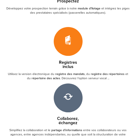
Prospectez
Développez votre prospection terrain grâce à notre
module d'îlotage
et intégrez les piges
des prestataires spécialisés (passerelles automatiques).
Registres
inclus
Utilisez la version électronique du
registre des mandats
, du
registre des répertoires
et
du
répertoire des actes
. Découvrez l'option serveur vocal ...
Collaborez,
échangez
Simplifiez la collaboration et le
partage d'informations
entre vos collaborateurs ou vos
agences, entre agences indépendantes, ou quelle que soit la structuration de votre